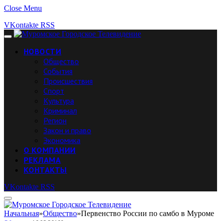
Close Menu
VKontakte
RSS
НОВОСТИ
Общество
События
Происшествия
Спорт
Культура
Криминал
Регион
Закон и право
Экономика
О КОМПАНИИ
РЕКЛАМА
КОНТАКТЫ
VKontakte
RSS
Начальная
»
Общество
»
Первенство России по самбо в Муроме