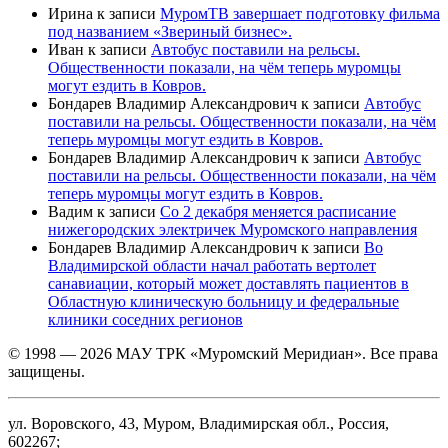
Ирина
к записи
МуромТВ завершает подготовку фильма
под названием «Звериный бизнес».
Иван
к записи
Автобус поставили на рельсы.
Общественности показали, на чём теперь муромцы
могут ездить в Ковров.
Бондарев Владимир Александрович
к записи
Автобус
поставили на рельсы. Общественности показали, на чём
теперь муромцы могут ездить в Ковров.
Бондарев Владимир Александрович
к записи
Автобус
поставили на рельсы. Общественности показали, на чём
теперь муромцы могут ездить в Ковров.
Вадим
к записи
Со 2 декабря меняется расписание
нижегородских электричек Муромского направления
Бондарев Владимир Александрович
к записи
Во
Владимирской области начал работать вертолет
санавиации, который может доставлять пациентов в
Областную клиническую больницу и федеральные
клиники соседних регионов
© 1998 — 2026 МАУ ТРК «Муромский Меридиан». Все права
защищены.
ул. Воровского, 43, Муром, Владимирская обл., Россия,
602267;