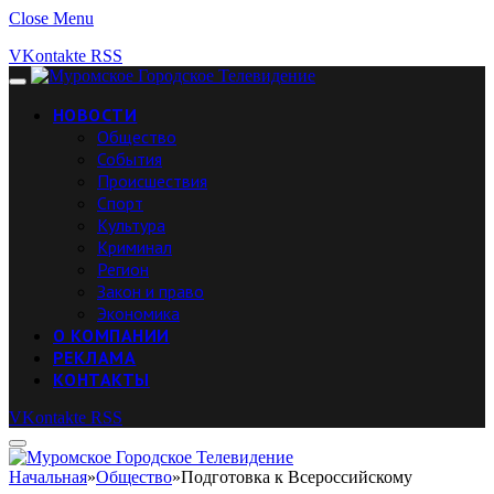
Close Menu
VKontakte
RSS
НОВОСТИ
Общество
События
Происшествия
Спорт
Культура
Криминал
Регион
Закон и право
Экономика
О КОМПАНИИ
РЕКЛАМА
КОНТАКТЫ
VKontakte
RSS
Начальная
»
Общество
»
Подготовка к Всероссийскому