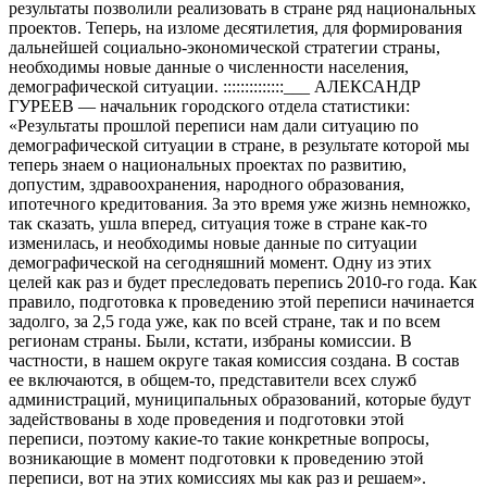
результаты позволили реализовать в стране ряд национальных
проектов. Теперь, на изломе десятилетия, для формирования
дальнейшей социально-экономической стратегии страны,
необходимы новые данные о численности населения,
демографической ситуации. ::::::::::::::___ АЛЕКСАНДР
ГУРЕЕВ — начальник городского отдела статистики:
«Результаты прошлой переписи нам дали ситуацию по
демографической ситуации в стране, в результате которой мы
теперь знаем о национальных проектах по развитию,
допустим, здравоохранения, народного образования,
ипотечного кредитования. За это время уже жизнь немножко,
так сказать, ушла вперед, ситуация тоже в стране как-то
изменилась, и необходимы новые данные по ситуации
демографической на сегодняшний момент. Одну из этих
целей как раз и будет преследовать перепись 2010-го года. Как
правило, подготовка к проведению этой переписи начинается
задолго, за 2,5 года уже, как по всей стране, так и по всем
регионам страны. Были, кстати, избраны комиссии. В
частности, в нашем округе такая комиссия создана. В состав
ее включаются, в общем-то, представители всех служб
администраций, муниципальных образований, которые будут
задействованы в ходе проведения и подготовки этой
переписи, поэтому какие-то такие конкретные вопросы,
возникающие в момент подготовки к проведению этой
переписи, вот на этих комиссиях мы как раз и решаем».