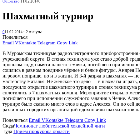
Общество
11.02.2014
0
Шахматный турнир
0
11.02.2014
~ 2 минуты
Поделиться
Email
VKontakte
Telegram
Copy Link
В Муромском техникуме радиоэлектронного приборостроения со
учреждений округа. В стенах техникума уже стало доброй тра
прошлом году, памяти нашего земляка, погибшего при исполне
сошлись в равном поединке чёрные и белые фигуры. Андрея Нов
игровом поприще, но и в жизни. И 3-й разряд в шахматах — не
мастерству Наталья. Не женское это дело — в шахматы играть, 
послужило открытие шахматного турнира в стенах техникума р
сплотились в 7 шахматных команд. Мероприятие открыло меся
погибшего при исполнении служебного задания в Чечне. Алекс
турнире было сказано много слов в адрес Алексея. Он по сей 
различных городских организаций вдохновили шахматистов на
Поделиться
Email
VKontakte
Telegram
Copy Link
Сюда
Чемпионат любительской хоккейной лиги
Туда
Прием прокурора области