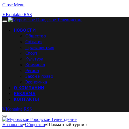
Close Menu
VKontakte
RSS
НОВОСТИ
Общество
События
Происшествия
Спорт
Культура
Криминал
Регион
Закон и право
Экономика
О КОМПАНИИ
РЕКЛАМА
КОНТАКТЫ
VKontakte
RSS
Начальная
»
Общество
»
Шахматный турнир