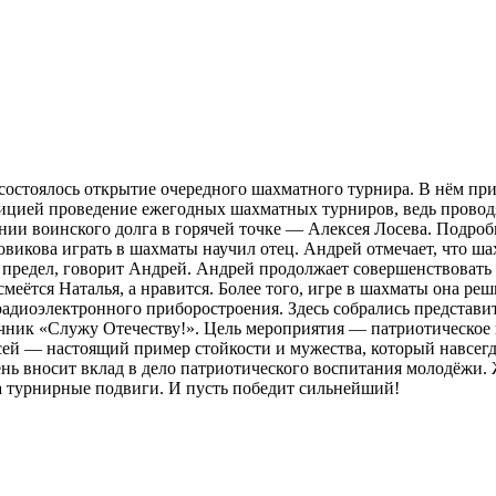
стоялось открытие очередного шахматного турнира. В нём прин
дицией проведение ежегодных шахматных турниров, ведь проводя
нии воинского долга в горячей точке — Алексея Лосева. Подро
икова играть в шахматы научил отец. Андрей отмечает, что шах
 предел, говорит Андрей. Андрей продолжает совершенствовать в
смеётся Наталья, а нравится. Более того, игре в шахматы она ре
адиоэлектронного приборостроения. Здесь собрались представи
чник «Служу Отечеству!». Цель мероприятия — патриотическое 
ей — настоящий пример стойкости и мужества, который навсегд
день вносит вклад в дело патриотического воспитания молодёжи. 
 турнирные подвиги. И пусть победит сильнейший!