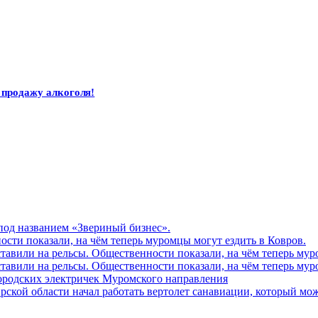
 продажу алкоголя!
од названием «Звериный бизнес».
ости показали, на чём теперь муромцы могут ездить в Ковров.
тавили на рельсы. Общественности показали, на чём теперь мур
тавили на рельсы. Общественности показали, на чём теперь мур
городских электричек Муромского направления
ской области начал работать вертолет санавиации, который мо