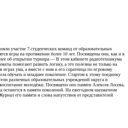
яли участие 7 студенческих команд от образовательных
тся игры на протяжении более 10 лет. Посвящены они, как и в
бнее об открытии турнира — В этом кабинете радиотехникума
маты помогают развить логику, а это полезны не только на
 играх ума, а вместе с ним и его соратница по игровому
шила обучать и младшее поколение. Стартом к этому поединку
тели различных образовательных учреждений округа и
воспитание молодёжи. Посвящено оно памяти Алексея Лосева,
а останется в памяти поколений. На ежегодном шахматном
Журнал его памяти и слова напутствия от представителей