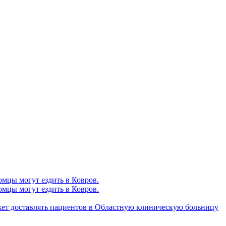
омцы могут ездить в Ковров.
омцы могут ездить в Ковров.
жет доставлять пациентов в Областную клиническую больницу