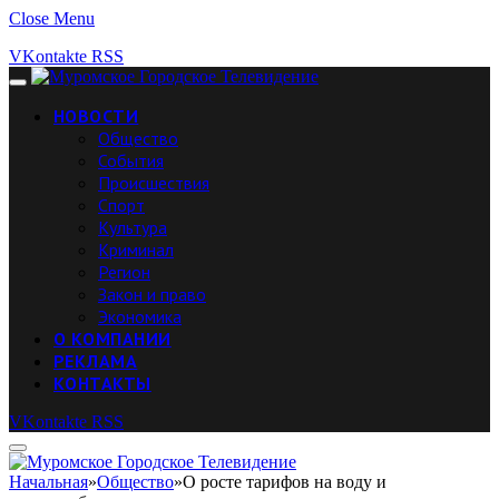
Close Menu
VKontakte
RSS
НОВОСТИ
Общество
События
Происшествия
Спорт
Культура
Криминал
Регион
Закон и право
Экономика
О КОМПАНИИ
РЕКЛАМА
КОНТАКТЫ
VKontakte
RSS
Начальная
»
Общество
»
О росте тарифов на воду и